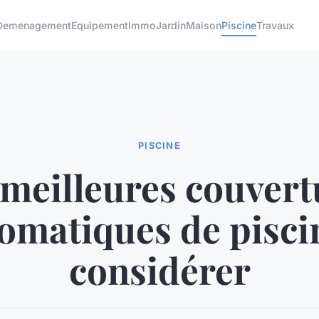
Demenagement
Equipement
Immo
Jardin
Maison
Piscine
Travaux
PISCINE
 meilleures couvert
omatiques de pisci
considérer