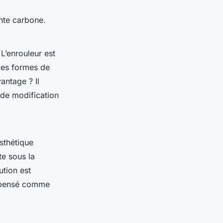
nte carbone.
 L’enrouleur est
 les formes de
antage ? Il
 de modification
esthétique
te sous la
ution est
t pensé comme