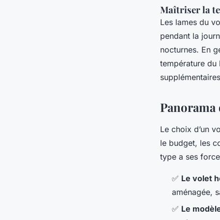
Maîtriser la t
Les lames du vol
pendant la journ
nocturnes. En g
température du 
supplémentaires
Panorama de
Le choix d’un vo
le budget, les c
type a ses force
✅
Le volet h
aménagée, sa
✅
Le modèl