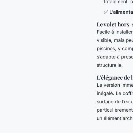
totalement, o
✅ L’
alimenta
Le volet hors-
Facile à installe
visible, mais pe
piscines, y comp
s’adapte à presq
structurelle.
L'élégance de
La version immer
inégalé. Le coff
surface de l’eau
particulièremen
un élément archi