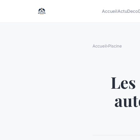
Accueil
Actu
Deco
Accueil
›
Piscine
Les
aut