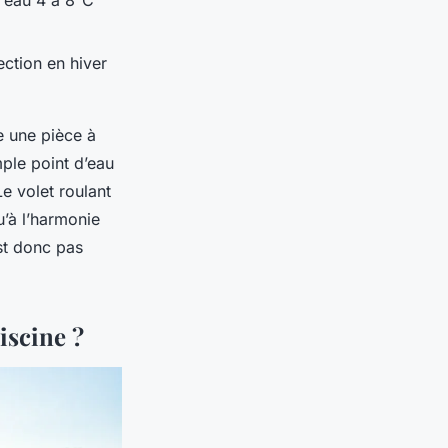
l’eau 4 à 8°C
ection en hiver
e une pièce à
mple point d’eau
e volet roulant
u’à l’harmonie
est donc pas
iscine ?