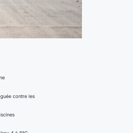
une
guée contre les
iscines