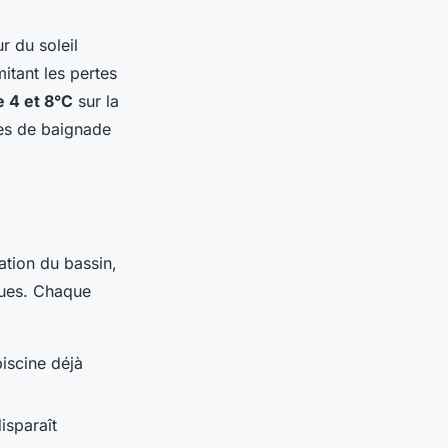
r du soleil
mitant les pertes
 4 et 8°C
sur la
nes de baignade
ation du bassin,
iques. Chaque
piscine déjà
isparaît