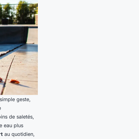
 simple geste,
e
ins de saletés,
ne eau plus
rt
au quotidien,